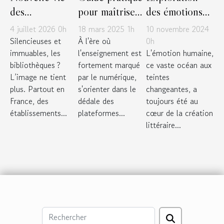
des
pour maîtriser
des émotions
bibliothèques :
les plateformes
humaines à
4 juillet 2026 0h
18 mars 2025 1h
10 novembre 2024
repenser
numériques
travers les
Silencieuses et
À l'ère où
0h
immuables, les
l'enseignement est
L'émotion humaine,
l’espace pour
éducatives
époques
bibliothèques ?
fortement marqué
ce vaste océan aux
stimuler la
littéraires
L’image ne tient
par le numérique,
teintes
lecture
plus. Partout en
s'orienter dans le
changeantes, a
France, des
dédale des
toujours été au
établissements...
plateformes...
cœur de la création
littéraire...