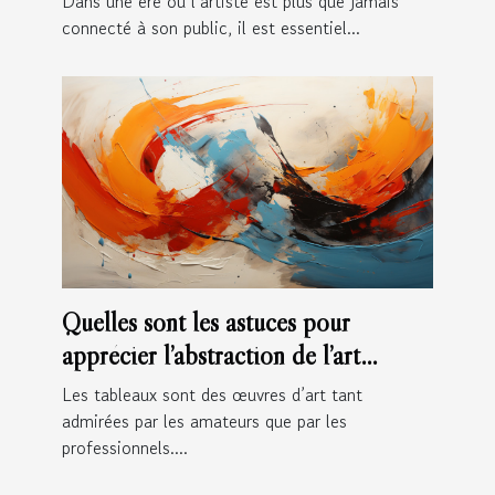
Dans une ère où l’artiste est plus que jamais
connecté à son public, il est essentiel...
Quelles sont les astuces pour
apprécier l’abstraction de l’art
abstrait ?
Les tableaux sont des œuvres d’art tant
admirées par les amateurs que par les
professionnels....