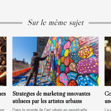
Sur le même sujet
Co
ues
Stratégies de marketing innovantes
un
utilisées par les artistes urbains
co
La 
 en
Dans le monde de l'art urbain en perpétuelle