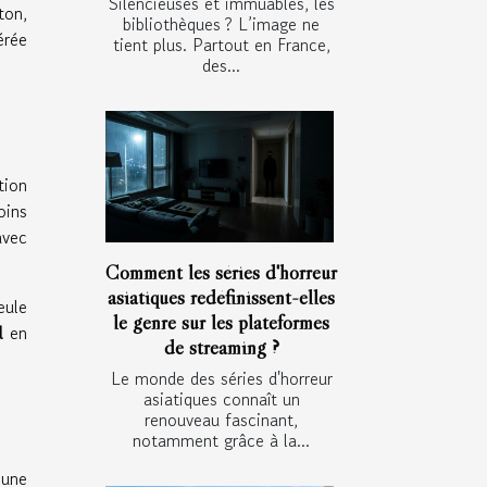
Silencieuses et immuables, les
ton,
bibliothèques ? L’image ne
érée
tient plus. Partout en France,
des...
tion
oins
vec
Comment les séries d'horreur
asiatiques redéfinissent-elles
eule
le genre sur les plateformes
l
en
de streaming ?
Le monde des séries d'horreur
asiatiques connaît un
renouveau fascinant,
notamment grâce à la...
 une