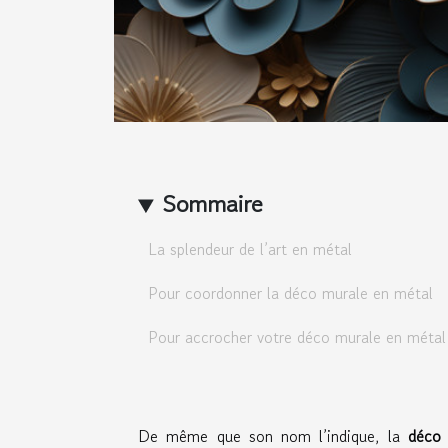
Sommaire
La splendeur de l’art en métal
Pour coordonner la déco murale en métal
Pour accrocher votre déco murale en métal
De même que son nom l’indique, la
déco