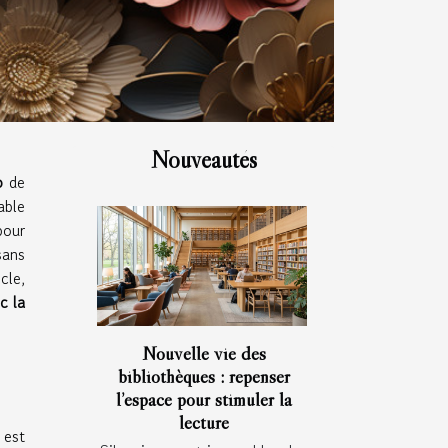
Nouveautés
o
de
able
pour
sans
cle,
c la
Nouvelle vie des
bibliothèques : repenser
l’espace pour stimuler la
lecture
 est