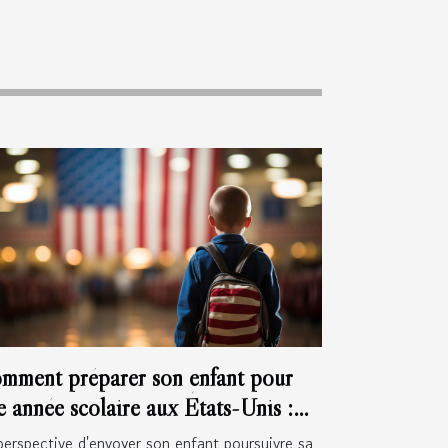
mment préparer son enfant pour
e année scolaire aux États-Unis :
nseils et démarches
perspective d'envoyer son enfant poursuivre sa